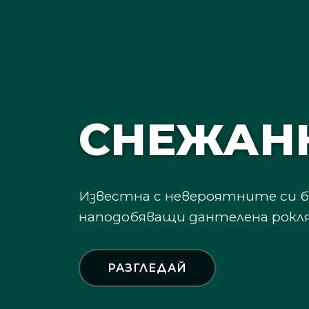
СНЕЖАН
ЛЕДЕНИ
Известна с невероятните си 
Пещера с впечатляващи ледени
наподобяващи дантелена рокля 
недрата на Врачанския Балкан.
РАЗГЛЕДАЙ
РАЗГЛЕДАЙ